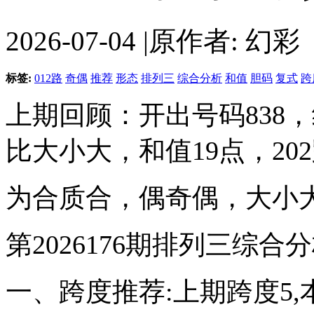
2026-07-04
|
原作者: 幻彩
标签:
012路
奇偶
推荐
形态
排列三
综合分析
和值
胆码
复式
跨
上期回顾：开出号码838
比大小大，和值19点，20
为合质合，偶奇偶，大小
第2026176期排列三综合
一、跨度推荐:上期跨度5,本