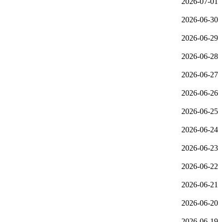
2026-07-01
2026-06-30
2026-06-29
2026-06-28
2026-06-27
2026-06-26
2026-06-25
2026-06-24
2026-06-23
2026-06-22
2026-06-21
2026-06-20
2026-06-19