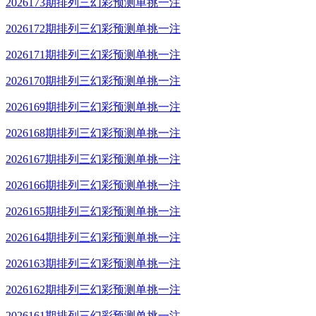
2026173期排列三幻彩预测单挑一注
2026172期排列三幻彩预测单挑一注
2026171期排列三幻彩预测单挑一注
2026170期排列三幻彩预测单挑一注
2026169期排列三幻彩预测单挑一注
2026168期排列三幻彩预测单挑一注
2026167期排列三幻彩预测单挑一注
2026166期排列三幻彩预测单挑一注
2026165期排列三幻彩预测单挑一注
2026164期排列三幻彩预测单挑一注
2026163期排列三幻彩预测单挑一注
2026162期排列三幻彩预测单挑一注
2026161期排列三幻彩预测单挑一注