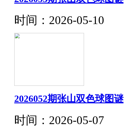
时间：2026-05-10
2026052期张山双色球图谜
时间：2026-05-07