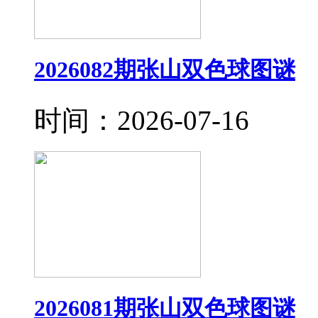
2026082期张山双色球图谜
时间：2026-07-16
2026081期张山双色球图谜