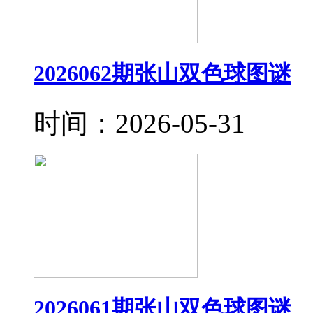
2026062期张山双色球图谜
时间：2026-05-31
2026061期张山双色球图谜