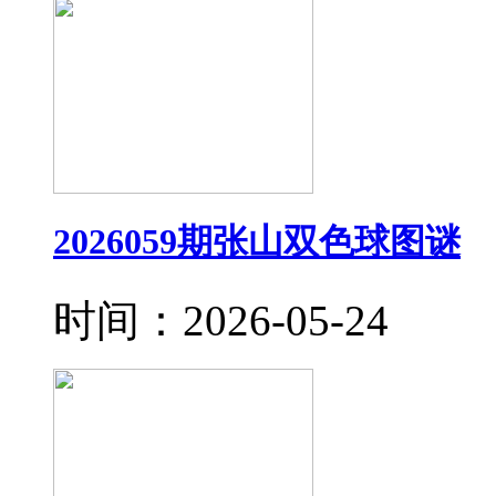
2026059期张山双色球图谜
时间：2026-05-24