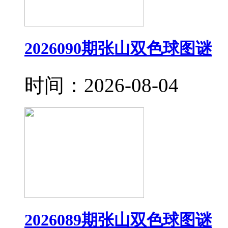
2026090期张山双色球图谜
时间：2026-08-04
2026089期张山双色球图谜