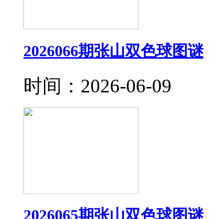
2026066期张山双色球图谜
时间：2026-06-09
2026065期张山双色球图谜