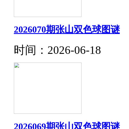
2026070期张山双色球图谜
时间：2026-06-18
2026069期张山双色球图谜