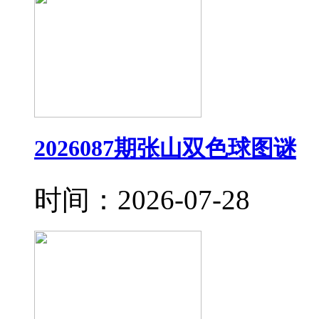
2026087期张山双色球图谜
时间：2026-07-28