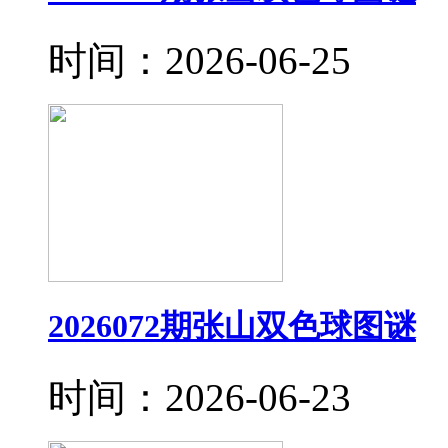
时间：2026-06-25
2026072期张山双色球图谜
时间：2026-06-23