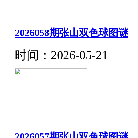
2026058期张山双色球图谜
时间：2026-05-21
2026057期张山双色球图谜