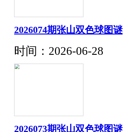
2026074期张山双色球图谜
时间：2026-06-28
2026073期张山双色球图谜