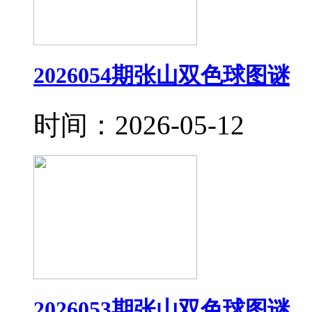
2026054期张山双色球图谜
时间：2026-05-12
2026053期张山双色球图谜