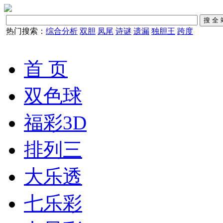
热门搜索：
综合分析
双胆
凤尾
诗谜
遗漏
独胆王
跨度
首 页
双色球
福彩3D
排列三
大乐透
七乐彩