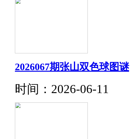
2026067期张山双色球图谜
时间：2026-06-11