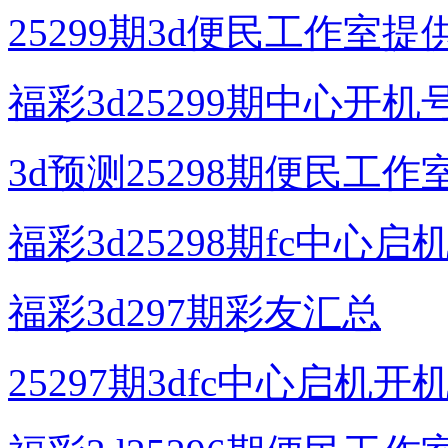
25299期3d便民工作室
福彩3d25299期中心开
3d预测25298期便民工
福彩3d25298期fc中心
福彩3d297期彩友汇总
25297期3dfc中心启机