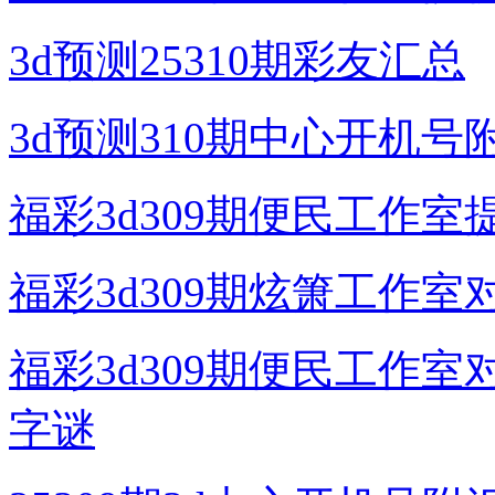
3d预测25310期彩友汇总
3d预测310期中心开机号
福彩3d309期便民工作
福彩3d309期炫箫工作
福彩3d309期便民工作
字谜