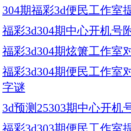
304期福彩3d便民工作
福彩3d304期中心开机号
福彩3d304期炫箫工作
福彩3d304期便民工作
字谜
3d预测25303期中心开
福彩3d303期便民工作