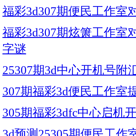
福彩3d307期便民工作
福彩3d307期炫箫工作
字谜
25307期3d中心开机号附
307期福彩3d便民工作
305期福彩3dfc中心启
3d预测25305期便民工