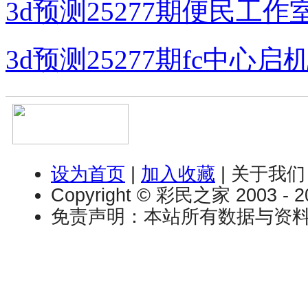
3d预测25277期便民工
3d预测25277期fc中心
设为首页
|
加入收藏
| 关于我们 
Copyright © 彩民之家 2003 - 202
免责声明：本站所有数据与资