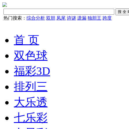
热门搜索：
综合分析
双胆
凤尾
诗谜
遗漏
独胆王
跨度
首 页
双色球
福彩3D
排列三
大乐透
七乐彩