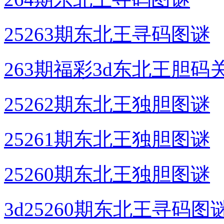
25263期东北王寻码图谜
263期福彩3d东北王胆码
25262期东北王独胆图谜
25261期东北王独胆图谜
25260期东北王独胆图谜
3d25260期东北王寻码图