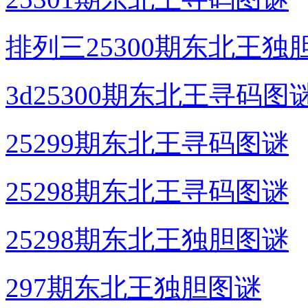
排列三25300期东北王独
3d25300期东北王寻码图
25299期东北王寻码图谜
25298期东北王寻码图谜
25298期东北王独胆图谜
297期东北王独胆图谜