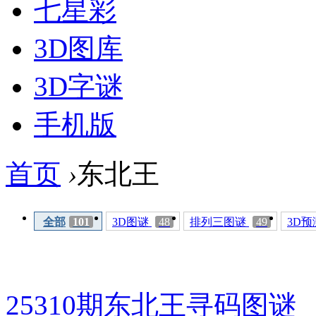
七星彩
3D图库
3D字谜
手机版
首页
›
东北王
全部
101
3D图谜
48
排列三图谜
49
3D
25310期东北王寻码图谜