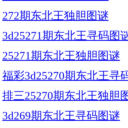
272期东北王独胆图谜
3d25271期东北王寻码图
25271期东北王独胆图谜
福彩3d25270期东北王寻
排三25270期东北王独胆
3d269期东北王寻码图谜