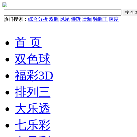
热门搜索：
综合分析
双胆
凤尾
诗谜
遗漏
独胆王
跨度
首 页
双色球
福彩3D
排列三
大乐透
七乐彩