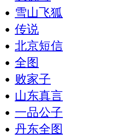
雪山飞狐
传说
北京短信
全图
败家子
山东真言
一品公子
丹东全图