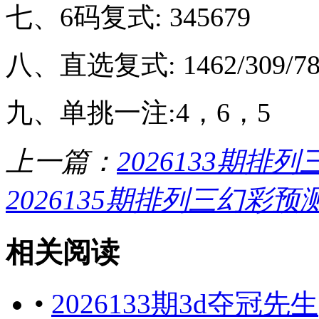
七、6码复式: 345679
八、直选复式: 1462/309/7
九、单挑一注:4，6，5
上一篇：
2026133期
2026135期排列三幻彩
相关阅读
•
2026133期3d夺冠先生