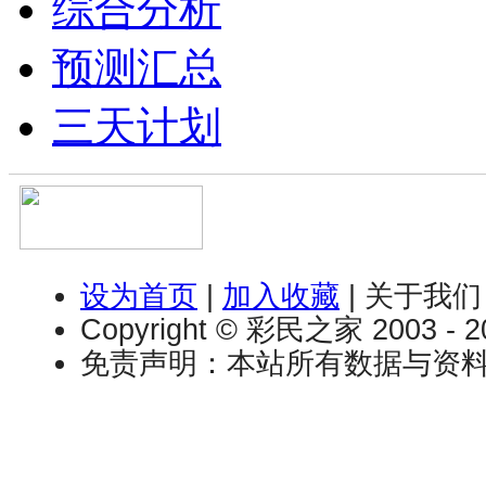
综合分析
预测汇总
三天计划
设为首页
|
加入收藏
| 关于我们 
Copyright © 彩民之家 2003 - 202
免责声明：本站所有数据与资