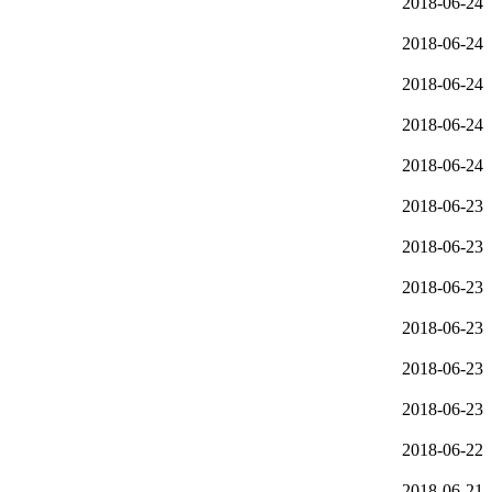
2018-06-24
2018-06-24
2018-06-24
2018-06-24
2018-06-24
2018-06-23
2018-06-23
2018-06-23
2018-06-23
2018-06-23
2018-06-23
2018-06-22
2018-06-21