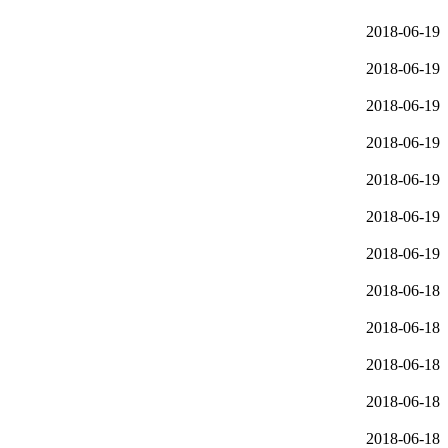
2018-06-19
2018-06-19
2018-06-19
2018-06-19
2018-06-19
2018-06-19
2018-06-19
2018-06-18
2018-06-18
2018-06-18
2018-06-18
2018-06-18