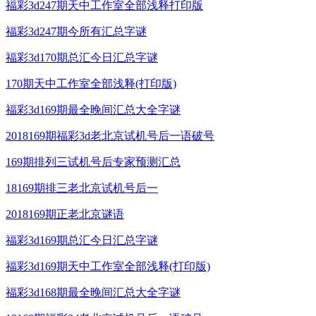
福彩3d247期天中工作室全部浅释打印版
福彩3d247期今所有汇总字谜
福彩3d170期总汇今日汇总字谜
170期天中工作室全部浅释(打印版)
福彩3d169期最全晚间汇总大全字谜
2018169期福彩3d老北京试机号后一语破号
169期排列三试机号后专家预测汇总
18169期排三老北京试机号后一
2018169期正老北京谜语
福彩3d169期总汇今日汇总字谜
福彩3d169期天中工作室全部浅释(打印版)
福彩3d168期最全晚间汇总大全字谜