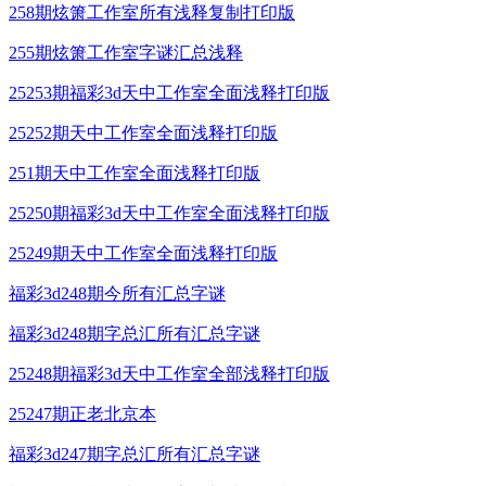
258期炫箫工作室所有浅释复制打印版
255期炫箫工作室字谜汇总浅释
25253期福彩3d天中工作室全面浅释打印版
25252期天中工作室全面浅释打印版
251期天中工作室全面浅释打印版
25250期福彩3d天中工作室全面浅释打印版
25249期天中工作室全面浅释打印版
福彩3d248期今所有汇总字谜
福彩3d248期字总汇所有汇总字谜
25248期福彩3d天中工作室全部浅释打印版
25247期正老北京本
福彩3d247期字总汇所有汇总字谜