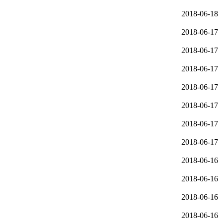
2018-06-18
2018-06-17
2018-06-17
2018-06-17
2018-06-17
2018-06-17
2018-06-17
2018-06-17
2018-06-16
2018-06-16
2018-06-16
2018-06-16