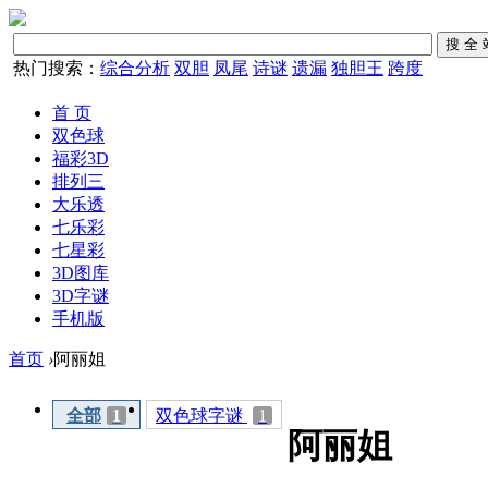
热门搜索：
综合分析
双胆
凤尾
诗谜
遗漏
独胆王
跨度
首 页
双色球
福彩3D
排列三
大乐透
七乐彩
七星彩
3D图库
3D字谜
手机版
首页
›
阿丽姐
全部
1
双色球字谜
1
阿丽姐