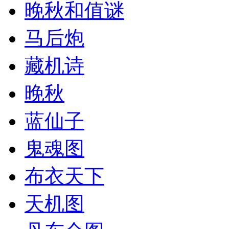
晚秋和值谜
马后炮
藏机诗
晚秋
蓝仙子
鬼魂图
布衣天下
天机图