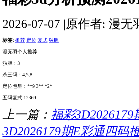
2026-07-07
|
原作者: 漫无
标签:
推荐
定位
复式
独胆
漫无羽个人推荐
独胆：3
杀三码：4,5,8
定位包星：**9 3** *2*
五码复式:12369
上一篇：
福彩3D20261
3D2026179期E彩通四码