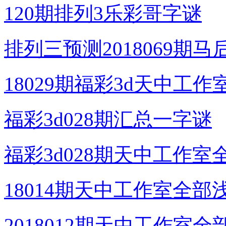
120期排列3乐彩哥字谜
排列三预测2018069期
18029期福彩3d天中工
福彩3d028期汇总一字谜
福彩3d028期天中工作
18014期天中工作室全部
2018012期天中工作室