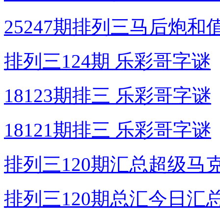
25247期排列三马后炮和
排列三124期 乐彩哥字谜
18123期排三 乐彩哥字谜
18121期排三 乐彩哥字谜
排列三120期汇总超级马
排列三120期总汇今日汇