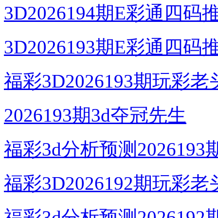
3D2026194期E彩通四码
3D2026193期E彩通四码
福彩3D2026193期玩彩
2026193期3d夺冠先生
福彩3d分析预测20261
福彩3D2026192期玩彩
福彩3d分析预测20261