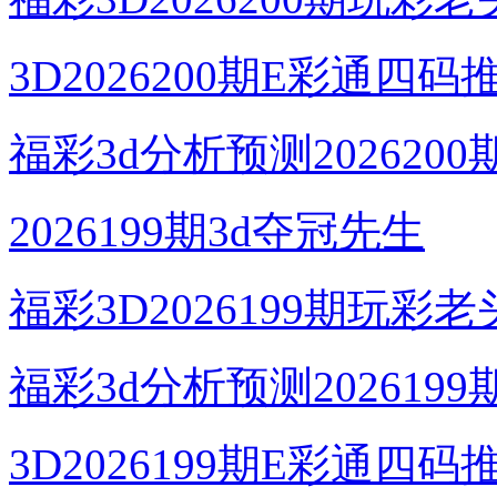
3D2026200期E彩通四码
福彩3d分析预测20262
2026199期3d夺冠先生
福彩3D2026199期玩彩
福彩3d分析预测20261
3D2026199期E彩通四码