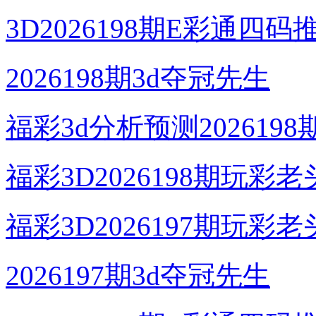
3D2026198期E彩通四码
2026198期3d夺冠先生
福彩3d分析预测20261
福彩3D2026198期玩彩
福彩3D2026197期玩彩
2026197期3d夺冠先生