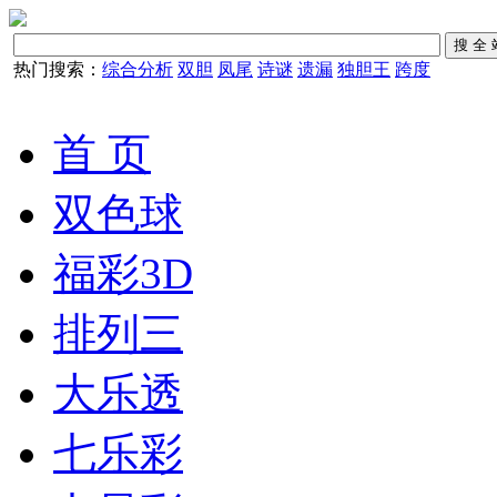
热门搜索：
综合分析
双胆
凤尾
诗谜
遗漏
独胆王
跨度
首 页
双色球
福彩3D
排列三
大乐透
七乐彩