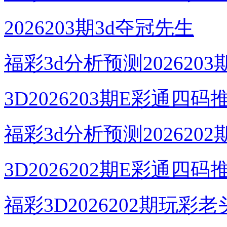
2026203期3d夺冠先生
福彩3d分析预测20262
3D2026203期E彩通四码
福彩3d分析预测20262
3D2026202期E彩通四码
福彩3D2026202期玩彩