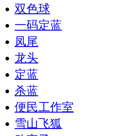
双色球
一码定蓝
凤尾
龙头
定蓝
杀蓝
便民工作室
雪山飞狐