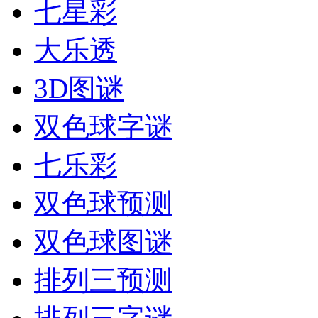
七星彩
大乐透
3D图谜
双色球字谜
七乐彩
双色球预测
双色球图谜
排列三预测