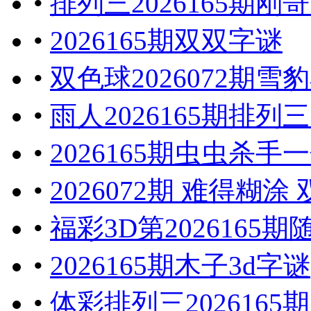
•
排列三2026165期刚
•
2026165期双双字谜
•
双色球2026072期
•
雨人2026165期排列
•
2026165期虫虫杀手
•
2026072期 难得糊
•
福彩3D第2026165
•
2026165期木子3d字谜
•
体彩排列三202616