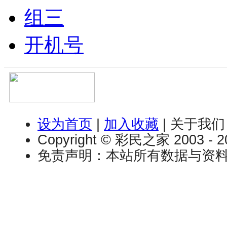
组三
开机号
设为首页
|
加入收藏
| 关于我们 
Copyright © 彩民之家 2003 - 202
免责声明：本站所有数据与资