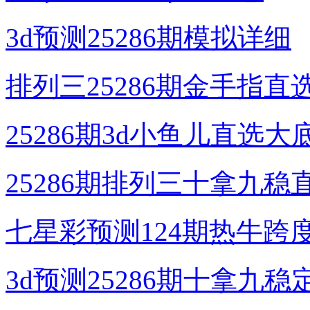
3d预测25286期模拟详细
排列三25286期金手指直
25286期3d小鱼儿直选大
25286期排列三十拿九稳
七星彩预测124期热牛跨
3d预测25286期十拿九