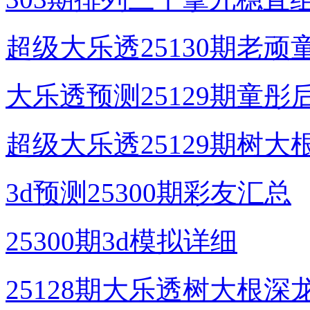
超级大乐透25130期老顽
大乐透预测25129期童彤
超级大乐透25129期树大
3d预测25300期彩友汇总
25300期3d模拟详细
25128期大乐透树大根深