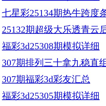
七星彩25134期热牛跨度
25132期超级大乐透青
福彩3d25308期模拟详细
307期排列三十拿九稳直
307期福彩3d彩友汇总
福彩3d25305期模拟详细