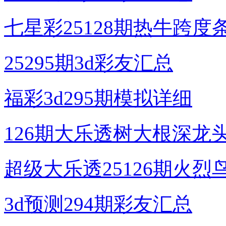
七星彩25128期热牛跨度
25295期3d彩友汇总
福彩3d295期模拟详细
126期大乐透树大根深龙
超级大乐透25126期火
3d预测294期彩友汇总