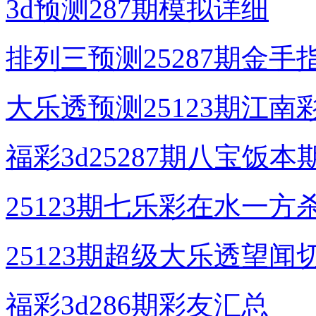
3d预测287期模拟详细
排列三预测25287期金手
大乐透预测25123期江
福彩3d25287期八宝饭
25123期七乐彩在水一方
25123期超级大乐透望闻
福彩3d286期彩友汇总