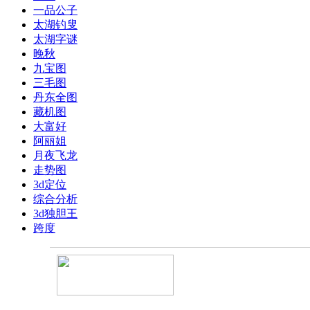
一品公子
太湖钓叟
太湖字谜
晚秋
九宝图
三毛图
丹东全图
藏机图
大富好
阿丽姐
月夜飞龙
走势图
3d定位
综合分析
3d独胆王
跨度