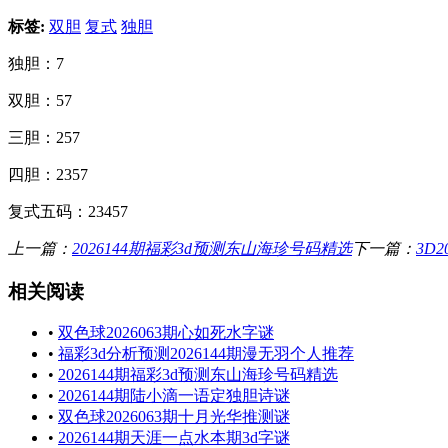
标签:
双胆
复式
独胆
独胆：7
双胆：57
三胆：257
四胆：2357
复式五码：23457
上一篇：
2026144期福彩3d预测东山海珍号码精选
下一篇：
3D
相关阅读
•
双色球2026063期心如死水字谜
•
福彩3d分析预测2026144期漫无羽个人推荐
•
2026144期福彩3d预测东山海珍号码精选
•
2026144期陆小滴一语定独胆诗谜
•
双色球2026063期十月光华推测谜
•
2026144期天涯一点水本期3d字谜