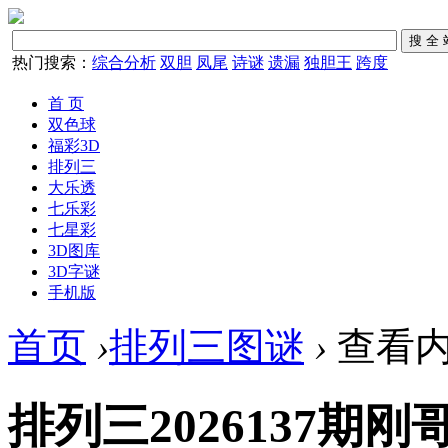
热门搜索：
综合分析
双胆
凤尾
诗谜
遗漏
独胆王
跨度
首 页
双色球
福彩3D
排列三
大乐透
七乐彩
七星彩
3D图库
3D字谜
手机版
首页
›
排列三图谜
›
查看
排列三2026137期刚