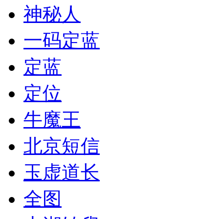
神秘人
一码定蓝
定蓝
定位
牛魔王
北京短信
玉虚道长
全图