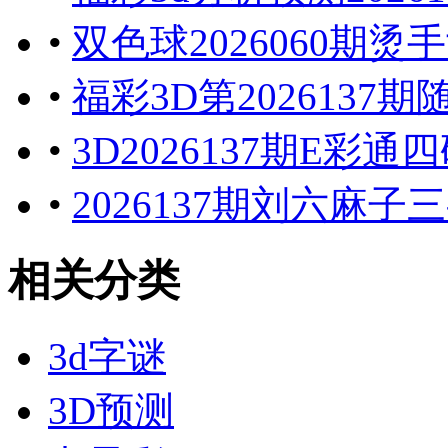
•
双色球2026060期烫
•
福彩3D第2026137
•
3D2026137期E彩通
•
2026137期刘六麻子
相关分类
3d字谜
3D预测