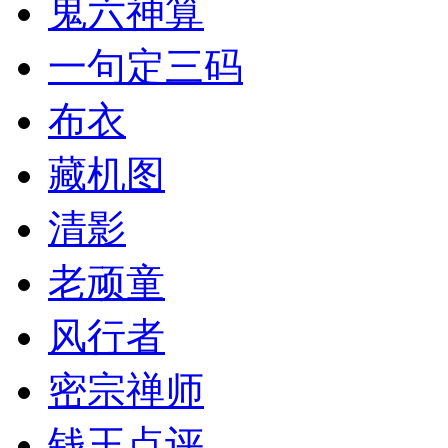
鬼六神算
一句定三码
布衣
藏机图
清影
老顽童
风行者
密宗禅师
钱王点评