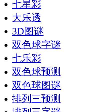
七星彩
大乐透
3D图谜
双色球字谜
七乐彩
双色球预测
双色球图谜
排列三预测