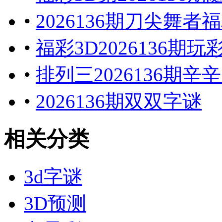
•
2026136期刀尖舞者
•
福彩3D2026136期
•
排列三2026136期
•
2026136期双双字谜
相关分类
3d字谜
3D预测