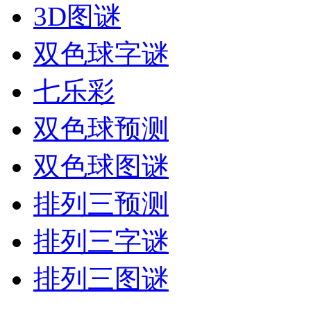
3D图谜
双色球字谜
七乐彩
双色球预测
双色球图谜
排列三预测
排列三字谜
排列三图谜