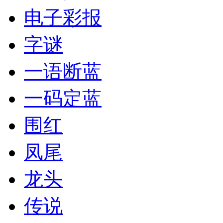
电子彩报
字谜
一语断蓝
一码定蓝
围红
凤尾
龙头
传说