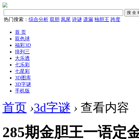
热门搜索：
综合分析
双胆
凤尾
诗谜
遗漏
独胆王
跨度
首 页
双色球
福彩3D
排列三
大乐透
七乐彩
七星彩
3D图库
3D字谜
手机版
首页
›
3d字谜
›
查看内容
285期金胆王一语定