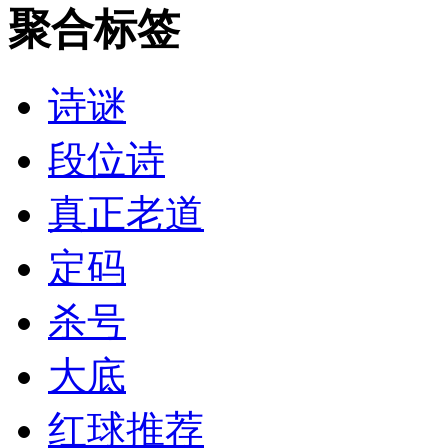
聚合标签
诗谜
段位诗
真正老道
定码
杀号
大底
红球推荐