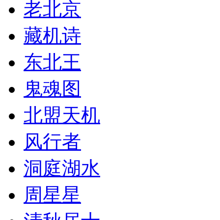
老北京
藏机诗
东北王
鬼魂图
北盟天机
风行者
洞庭湖水
周星星