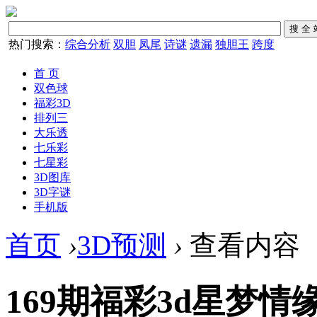
热门搜索：
综合分析
双胆
凤尾
诗谜
遗漏
独胆王
跨度
首 页
双色球
福彩3D
排列三
大乐透
七乐彩
七星彩
3D图库
3D字谜
手机版
首页
›
3D预测
›
查看内容
169期福彩3d星梦情