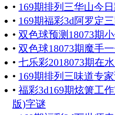
•
169期排列三华山今
•
169期福彩3d阿罗定
•
双色球预测18073
•
双色球18073期魔手
•
七乐彩2018073期在
•
169期排列三味道专
•
福彩3d169期炫箫工
版)字谜