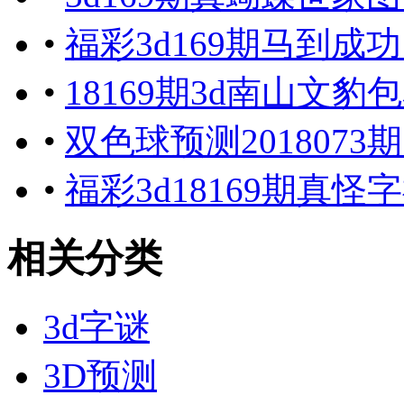
•
福彩3d169期马到成
•
18169期3d南山文豹
•
双色球预测201807
•
福彩3d18169期真怪
相关分类
3d字谜
3D预测