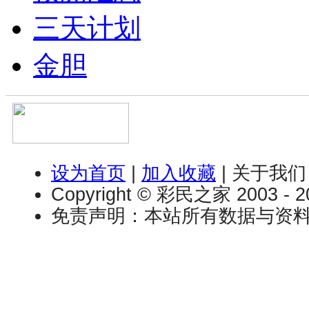
三天计划
金胆
设为首页
|
加入收藏
| 关于我们 
Copyright © 彩民之家 2003 - 202
免责声明：本站所有数据与资