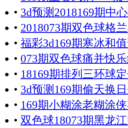
•
3d预测2018169期
•
2018073期双色球
•
福彩3d169期寒冰和
•
073期双色球痛并快
•
18169期排列三环球
•
3d预测169期偷天换
•
169期小糊涂老糊涂
•
双色球18073期黑龙