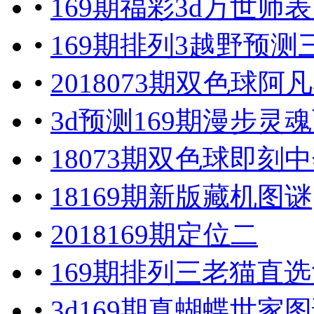
•
169期福彩3d万世师
•
169期排列3越野预测
•
2018073期双色球
•
3d预测169期漫步灵
•
18073期双色球即刻
•
18169期新版藏机图谜
•
2018169期定位二
•
169期排列三老猫直
•
3d169期真蝴蝶世家