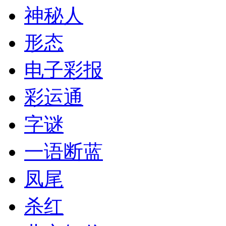
神秘人
形态
电子彩报
彩运通
字谜
一语断蓝
凤尾
杀红