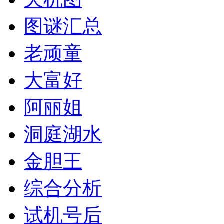
图谜汇总
老顽童
大富好
阿丽姐
洞庭湖水
金胆王
综合分析
试机号后