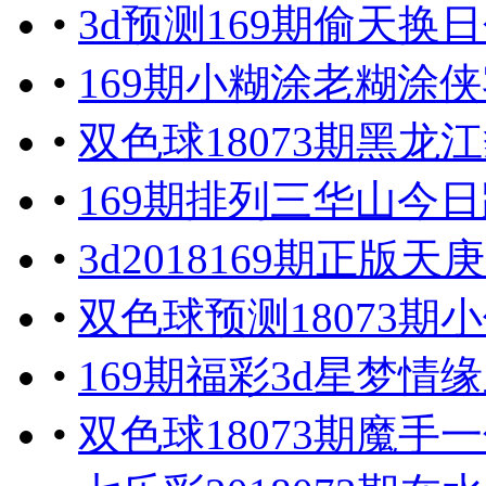
•
3d预测169期偷天换
•
169期小糊涂老糊涂
•
双色球18073期黑龙
•
169期排列三华山今
•
3d2018169期正版天
•
双色球预测18073
•
169期福彩3d星梦情
•
双色球18073期魔手