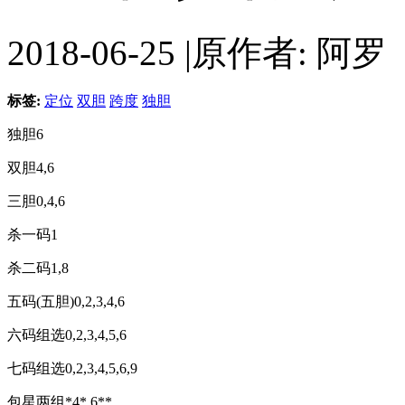
2018-06-25
|
原作者: 阿罗
标签:
定位
双胆
跨度
独胆
独胆6
双胆4,6
三胆0,4,6
杀一码1
杀二码1,8
五码(五胆)0,2,3,4,6
六码组选0,2,3,4,5,6
七码组选0,2,3,4,5,6,9
包星两组*4*,6**