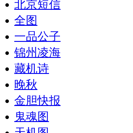
北京短信
全图
一品公子
锦州凌海
藏机诗
晚秋
金胆快报
鬼魂图
天机图