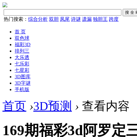
热门搜索：
综合分析
双胆
凤尾
诗谜
遗漏
独胆王
跨度
首 页
双色球
福彩3D
排列三
大乐透
七乐彩
七星彩
3D图库
3D字谜
手机版
首页
›
3D预测
›
查看内容
169期福彩3d阿罗定