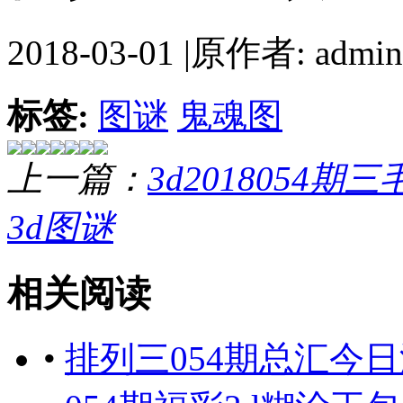
2018-03-01
|
原作者: admin
标签:
图谜
鬼魂图
上一篇：
3d2018054期
3d图谜
相关阅读
•
排列三054期总汇今