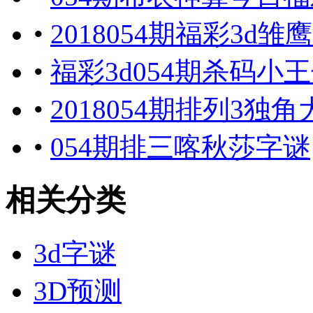
•
2018054期福彩3
•
福彩3d054期杀码小
•
2018054期排列3独
•
054期排三喀秋莎字谜
相关分类
3d字谜
3D预测