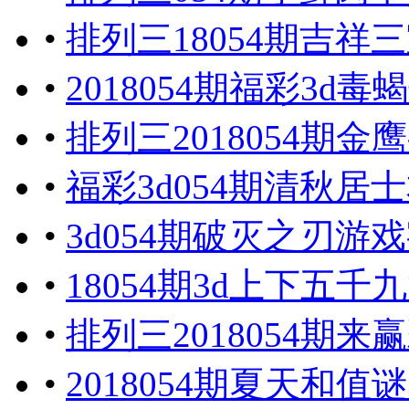
•
排列三18054期吉祥
•
2018054期福彩3d
•
排列三2018054期金
•
福彩3d054期清秋居
•
3d054期破灭之刃游
•
18054期3d上下五
•
排列三2018054期来
•
2018054期夏天和值