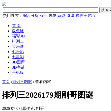
热门搜索：
综合分析
双胆
凤尾
诗谜
遗漏
独胆王
跨度
首 页
双色球
福彩3D
排列三
大乐透
七乐彩
七星彩
3D图库
3D字谜
手机版
首页
›
排列三图谜
›
查看内容
排列三2026179期刚哥图谜
2026-07-07
|
原作者: 刚哥