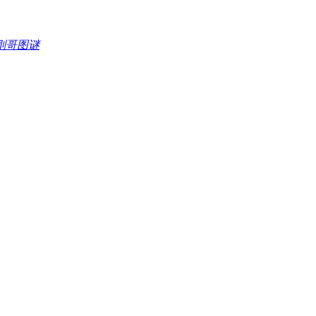
期刚哥图谜