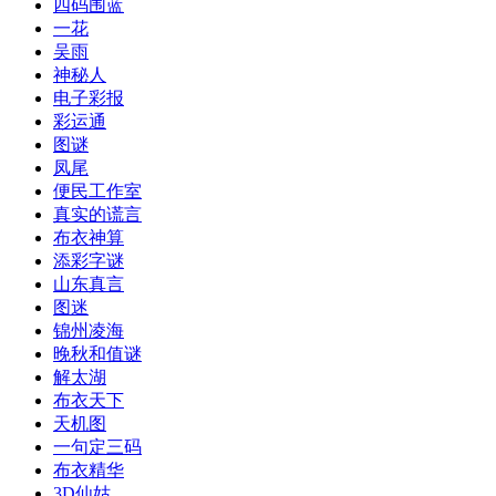
四码围蓝
一花
吴雨
神秘人
电子彩报
彩运通
图谜
凤尾
便民工作室
真实的谎言
布衣神算
添彩字谜
山东真言
图迷
锦州凌海
晚秋和值谜
解太湖
布衣天下
天机图
一句定三码
布衣精华
3D仙姑