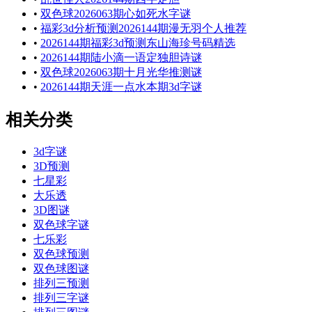
•
双色球2026063期心如死水字谜
•
福彩3d分析预测2026144期漫无羽个人推荐
•
2026144期福彩3d预测东山海珍号码精选
•
2026144期陆小滴一语定独胆诗谜
•
双色球2026063期十月光华推测谜
•
2026144期天涯一点水本期3d字谜
相关分类
3d字谜
3D预测
七星彩
大乐透
3D图谜
双色球字谜
七乐彩
双色球预测
双色球图谜
排列三预测
排列三字谜