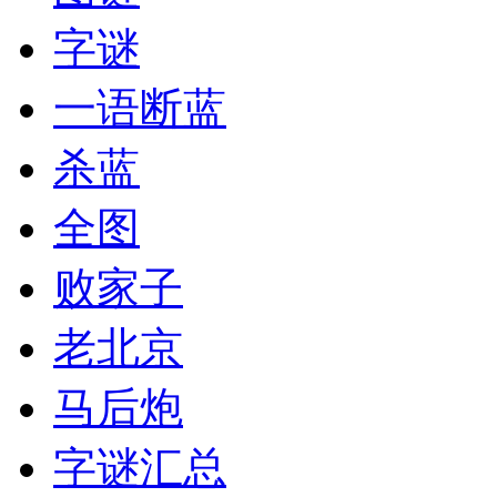
字谜
一语断蓝
杀蓝
全图
败家子
老北京
马后炮
字谜汇总