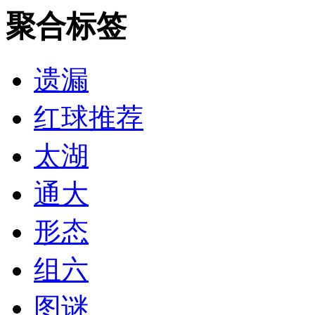
聚合标签
遗漏
红球推荐
太湖
通大
形态
组六
图谜