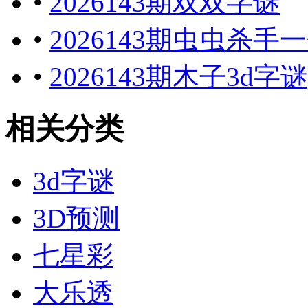
•
2026143期双双字谜
•
2026143期虫虫杀手
•
2026143期木子3d字谜
相关分类
3d字谜
3D预测
七星彩
大乐透