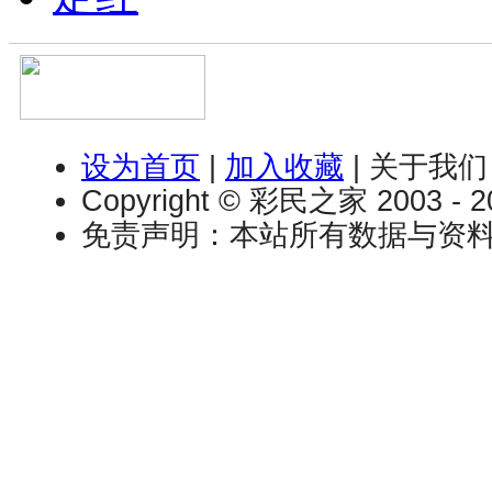
设为首页
|
加入收藏
| 关于我们 
Copyright © 彩民之家 2003 - 202
免责声明：本站所有数据与资