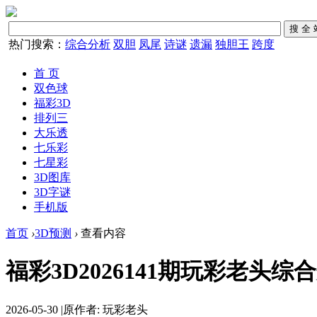
热门搜索：
综合分析
双胆
凤尾
诗谜
遗漏
独胆王
跨度
首 页
双色球
福彩3D
排列三
大乐透
七乐彩
七星彩
3D图库
3D字谜
手机版
首页
›
3D预测
›
查看内容
福彩3D2026141期玩彩老头综
2026-05-30
|
原作者: 玩彩老头