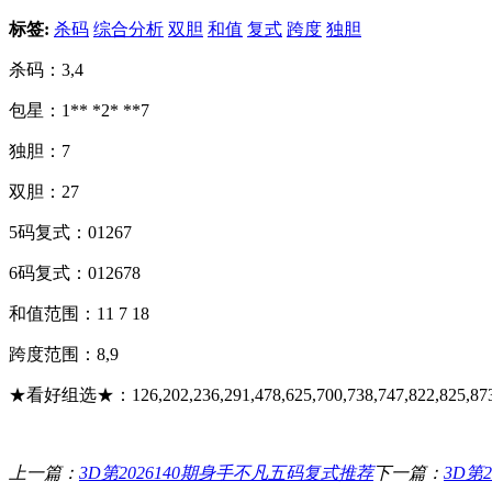
标签:
杀码
综合分析
双胆
和值
复式
跨度
独胆
杀码：3,4
包星：1** *2* **7
独胆：7
双胆：27
5码复式：01267
6码复式：012678
和值范围：11 7 18
跨度范围：8,9
★看好组选★：126,202,236,291,478,625,700,738,747,822,825,87
上一篇：
3D第2026140期身手不凡五码复式推荐
下一篇：
3D第