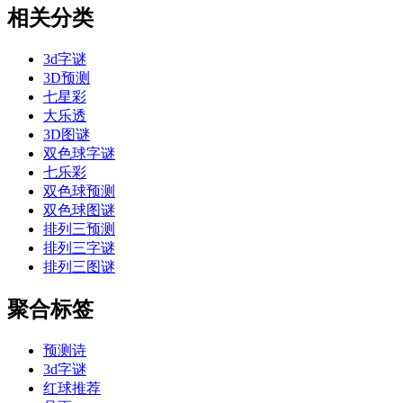
相关分类
3d字谜
3D预测
七星彩
大乐透
3D图谜
双色球字谜
七乐彩
双色球预测
双色球图谜
排列三预测
排列三字谜
排列三图谜
聚合标签
预测诗
3d字谜
红球推荐