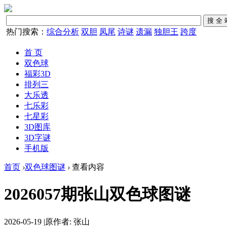
热门搜索：
综合分析
双胆
凤尾
诗谜
遗漏
独胆王
跨度
首 页
双色球
福彩3D
排列三
大乐透
七乐彩
七星彩
3D图库
3D字谜
手机版
首页
›
双色球图谜
›
查看内容
2026057期张山双色球图谜
2026-05-19
|
原作者: 张山