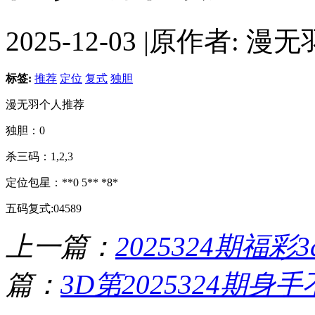
2025-12-03
|
原作者: 漫无
标签:
推荐
定位
复式
独胆
漫无羽个人推荐
独胆：0
杀三码：1,2,3
定位包星：**0 5** *8*
五码复式:04589
上一篇：
2025324期福
篇：
3D第2025324期