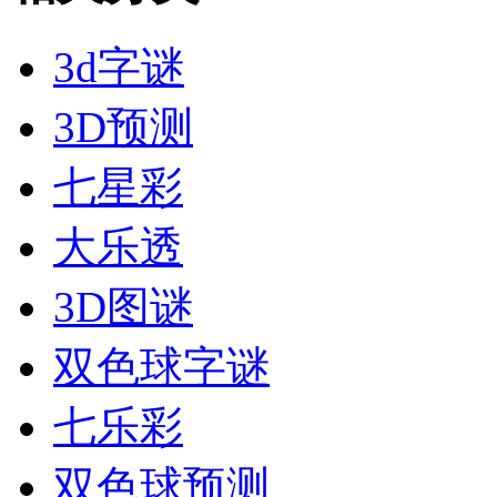
3d字谜
3D预测
七星彩
大乐透
3D图谜
双色球字谜
七乐彩
双色球预测