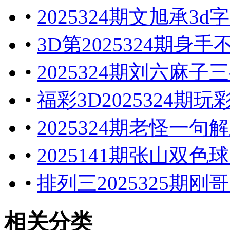
•
2025324期文旭承3d
•
3D第2025324期身
•
2025324期刘六麻子
•
福彩3D2025324期
•
2025324期老怪一句
•
2025141期张山双色
•
排列三2025325期刚
相关分类