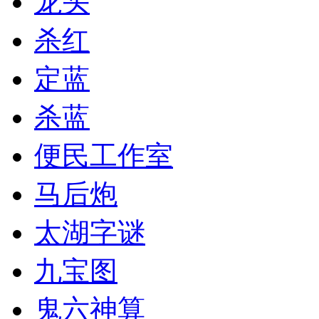
龙头
杀红
定蓝
杀蓝
便民工作室
马后炮
太湖字谜
九宝图
鬼六神算