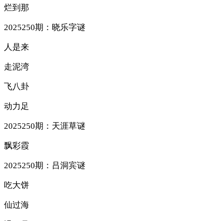
烂到那
2025250期：晓乐字谜
人是来
走泥湾
飞八卦
动力足
2025250期：天涯草谜
飘彩霞
2025250期：吕洞宾谜
吃大饼
仙过海