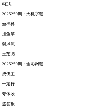
0在后
2025250期：天机字谜
坐禅禅
挂鱼竿
骋风流
玉芝肥
2025250期：金彩网谜
成佛主
一定行
夸体段
盛答报