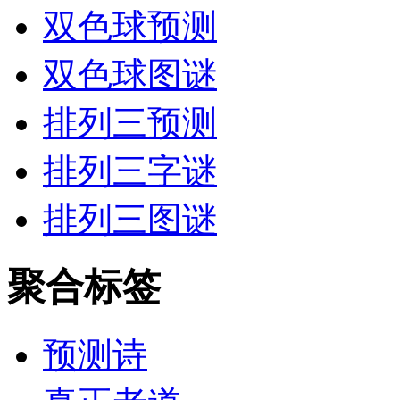
双色球预测
双色球图谜
排列三预测
排列三字谜
排列三图谜
聚合标签
预测诗