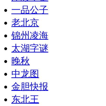
一品公子
老北京
锦州凌海
太湖字谜
晚秋
中龙图
金胆快报
东北王