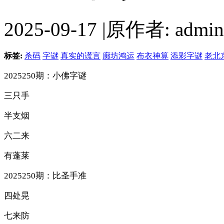
2025-09-17
|
原作者: admin
标签:
杀码
字谜
真实的谎言
廊坊鸿运
布衣神算
添彩字谜
老北
2025250期：小佛字谜
三只手
半支烟
六二来
有蓬莱
2025250期：比圣手准
四处晃
七来防