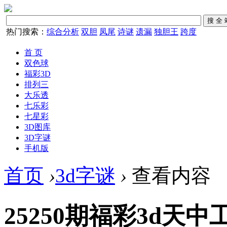
热门搜索：
综合分析
双胆
凤尾
诗谜
遗漏
独胆王
跨度
首 页
双色球
福彩3D
排列三
大乐透
七乐彩
七星彩
3D图库
3D字谜
手机版
首页
›
3d字谜
›
查看内容
25250期福彩3d天