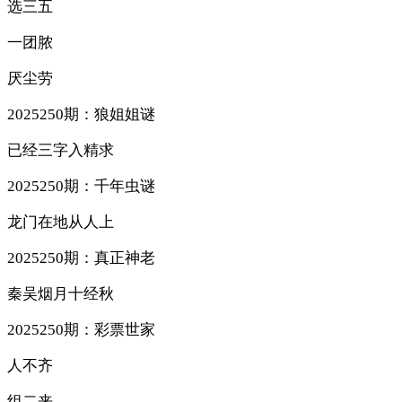
选三五
一团脓
厌尘劳
2025250期：狼姐姐谜
已经三字入精求
2025250期：千年虫谜
龙门在地从人上
2025250期：真正神老
秦吴烟月十经秋
2025250期：彩票世家
人不齐
组二来