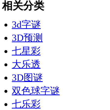
相关分类
3d字谜
3D预测
七星彩
大乐透
3D图谜
双色球字谜
七乐彩