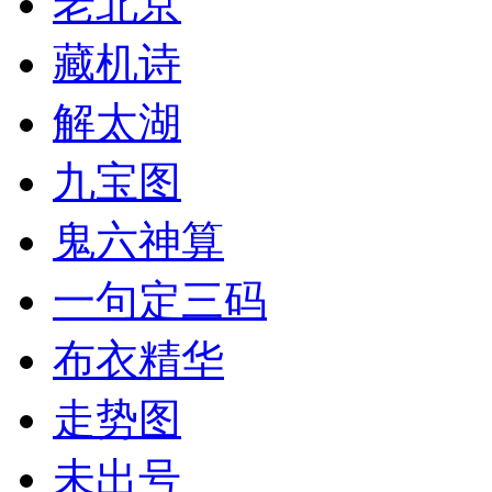
老北京
藏机诗
解太湖
九宝图
鬼六神算
一句定三码
布衣精华
走势图
未出号