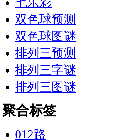
七乐彩
双色球预测
双色球图谜
排列三预测
排列三字谜
排列三图谜
聚合标签
012路