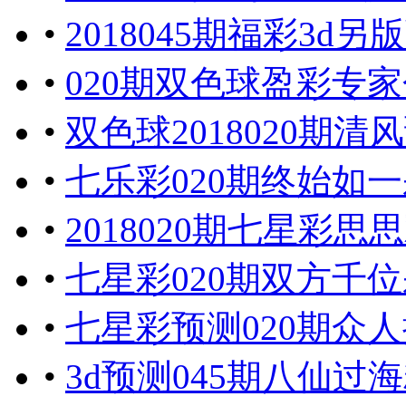
•
2018045期福彩3d
•
020期双色球盈彩专
•
双色球2018020期清
•
七乐彩020期终始如
•
2018020期七星彩
•
七星彩020期双方千
•
七星彩预测020期众
•
3d预测045期八仙过