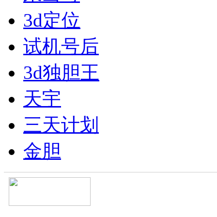
3d定位
试机号后
3d独胆王
天宇
三天计划
金胆