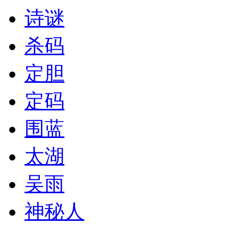
诗谜
杀码
定胆
定码
围蓝
太湖
吴雨
神秘人