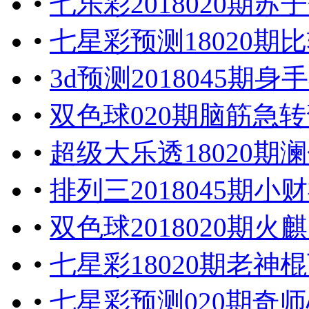
•
七乐彩2018020期
•
七星彩预测18020期
•
3d预测2018045期
•
双色球020期脑筋急
•
超级大乐透18020期
•
排列三2018045期小
•
双色球2018020期
•
七星彩18020期老
•
七星彩预测020期奇