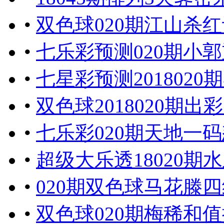
•
双色球020期江山杀
•
七乐彩预测020期小
•
七星彩预测201802
•
双色球2018020期
•
七乐彩020期天地一
•
超级大乐透18020期
•
020期双色球马花滕
•
双色球020期梅稀和