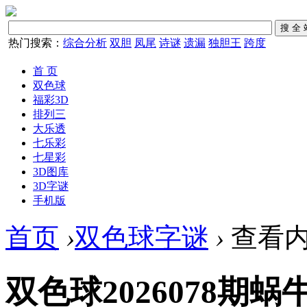
热门搜索：
综合分析
双胆
凤尾
诗谜
遗漏
独胆王
跨度
首 页
双色球
福彩3D
排列三
大乐透
七乐彩
七星彩
3D图库
3D字谜
手机版
首页
›
双色球字谜
›
查看
双色球2026078期