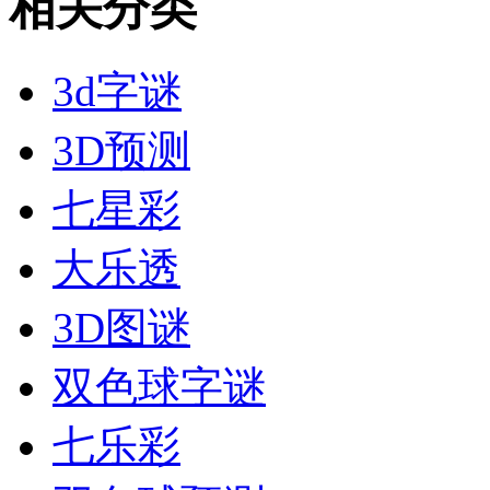
相关分类
3d字谜
3D预测
七星彩
大乐透
3D图谜
双色球字谜
七乐彩