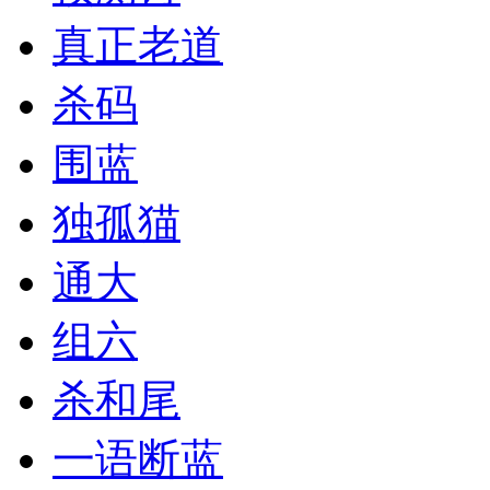
真正老道
杀码
围蓝
独孤猫
通大
组六
杀和尾
一语断蓝