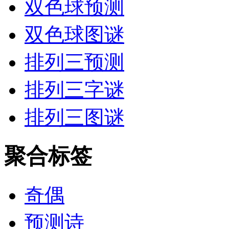
双色球预测
双色球图谜
排列三预测
排列三字谜
排列三图谜
聚合标签
奇偶
预测诗