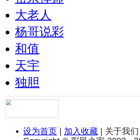
大老人
杨哥说彩
和值
天宇
独胆
设为首页
|
加入收藏
| 关于我们 