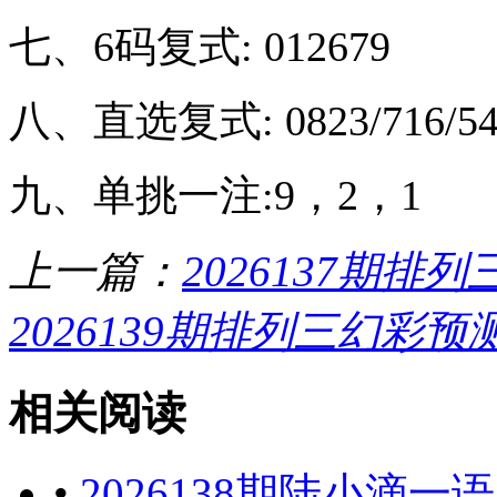
七、6码复式: 012679
八、直选复式: 0823/716/5
九、单挑一注:9，2，1
上一篇：
2026137期
2026139期排列三幻彩
相关阅读
•
2026138期陆小滴