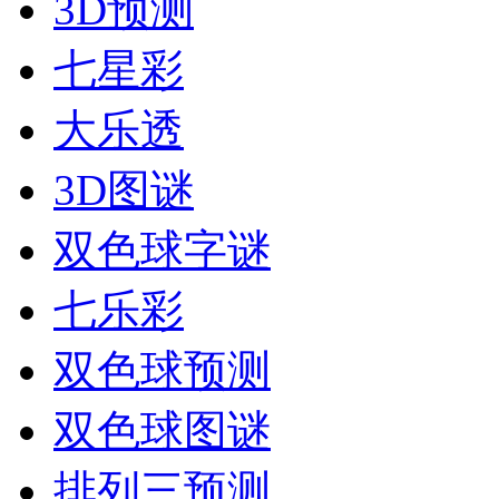
3D预测
七星彩
大乐透
3D图谜
双色球字谜
七乐彩
双色球预测
双色球图谜
排列三预测