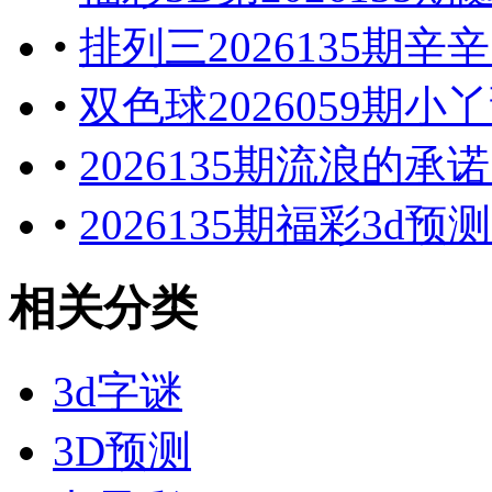
•
排列三2026135期
•
双色球2026059期小
•
2026135期流浪的承
•
2026135期福彩3d
相关分类
3d字谜
3D预测