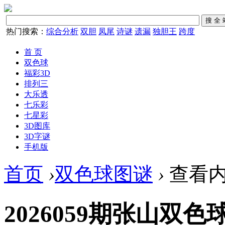
热门搜索：
综合分析
双胆
凤尾
诗谜
遗漏
独胆王
跨度
首 页
双色球
福彩3D
排列三
大乐透
七乐彩
七星彩
3D图库
3D字谜
手机版
首页
›
双色球图谜
›
查看
2026059期张山双色