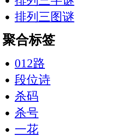
排列三字谜
排列三图谜
聚合标签
012路
段位诗
杀码
杀号
一花