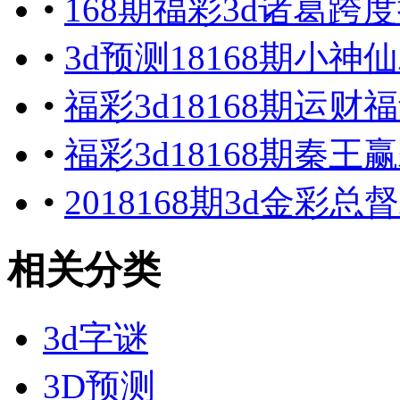
•
168期福彩3d诸葛跨
•
3d预测18168期小神
•
福彩3d18168期运
•
福彩3d18168期秦
•
2018168期3d金彩
相关分类
3d字谜
3D预测