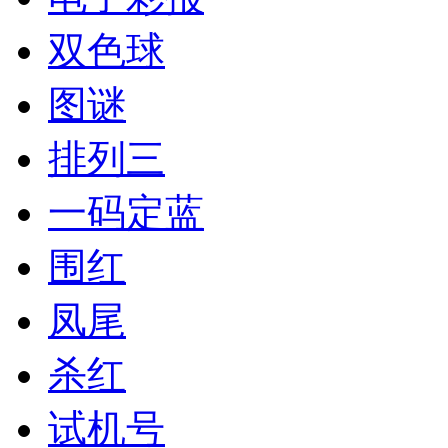
双色球
图谜
排列三
一码定蓝
围红
凤尾
杀红
试机号