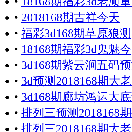
•
18168期福彩3d老
•
2018168期吉祥今天
•
福彩3d168期草原狼测
•
18168期福彩3d鬼魅今
•
3d168期紫云涧五码
•
3d预测2018168期
•
3d168期廊坊鸿运大
•
排列三预测201816
•
排列三2018168期