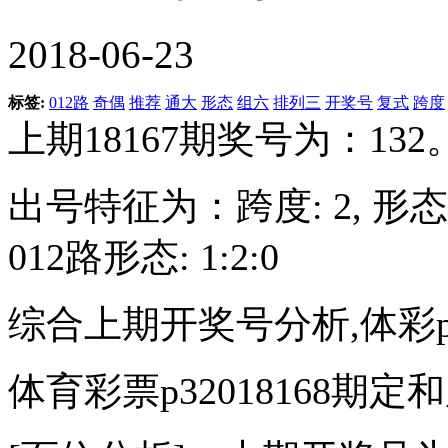
2018-06-23
标签:
012路
奇偶
推荐
通大
形态
组六
排列三
开奖号
复式
跨度
上期18167期奖号为：132
出号特征为：跨度: 2, 形态: 组
012路形态: 1:2:0
综合上期开奖号分析,体彩p3
体育彩票p32018168期定和