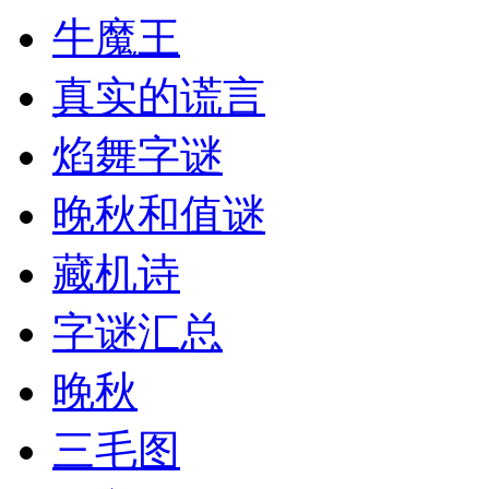
牛魔王
真实的谎言
焰舞字谜
晚秋和值谜
藏机诗
字谜汇总
晚秋
三毛图