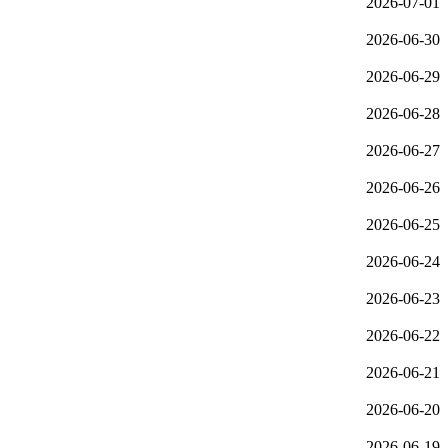
2026-07-01
2026-06-30
2026-06-29
2026-06-28
2026-06-27
2026-06-26
2026-06-25
2026-06-24
2026-06-23
2026-06-22
2026-06-21
2026-06-20
2026-06-19