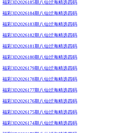
福彩3D2026185期八仙过海精选四码
福彩3D2026184期八仙过海精选四码
福彩3D2026183期八仙过海精选四码
福彩3D2026182期八仙过海精选四码
福彩3D2026181期八仙过海精选四码
福彩3D2026180期八仙过海精选四码
福彩3D2026179期八仙过海精选四码
福彩3D2026178期八仙过海精选四码
福彩3D2026177期八仙过海精选四码
福彩3D2026176期八仙过海精选四码
福彩3D2026175期八仙过海精选四码
福彩3D2026174期八仙过海精选四码