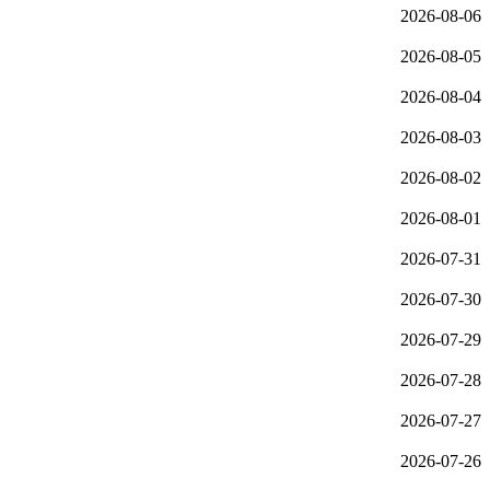
2026-08-06
2026-08-05
2026-08-04
2026-08-03
2026-08-02
2026-08-01
2026-07-31
2026-07-30
2026-07-29
2026-07-28
2026-07-27
2026-07-26