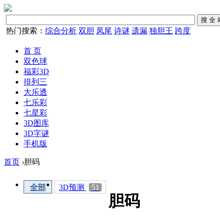
热门搜索：
综合分析
双胆
凤尾
诗谜
遗漏
独胆王
跨度
首 页
双色球
福彩3D
排列三
大乐透
七乐彩
七星彩
3D图库
3D字谜
手机版
首页
›
胆码
全部
3D预测
51
胆码