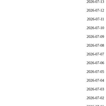
2026-07-13
2026-07-12
2026-07-11
2026-07-10
2026-07-09
2026-07-08
2026-07-07
2026-07-06
2026-07-05
2026-07-04
2026-07-03
2026-07-02