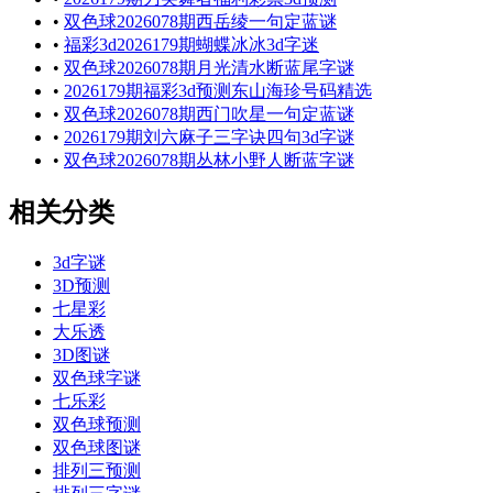
•
双色球2026078期西岳绫一句定蓝谜
•
福彩3d2026179期蝴蝶冰冰3d字迷
•
双色球2026078期月光清水断蓝尾字谜
•
2026179期福彩3d预测东山海珍号码精选
•
双色球2026078期西门吹星一句定蓝谜
•
2026179期刘六麻子三字诀四句3d字谜
•
双色球2026078期丛林小野人断蓝字谜
相关分类
3d字谜
3D预测
七星彩
大乐透
3D图谜
双色球字谜
七乐彩
双色球预测
双色球图谜
排列三预测